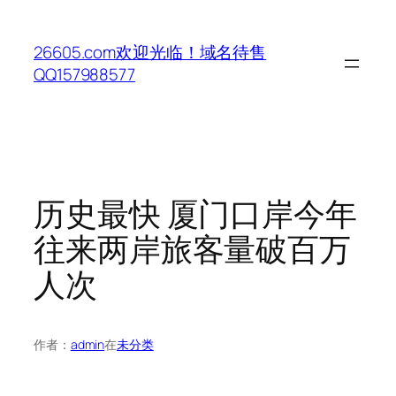
跳
至
26605.com欢迎光临！域名待售
内
QQ157988577
容
历史最快 厦门口岸今年
往来两岸旅客量破百万
人次
作者：
admin
在
未分类