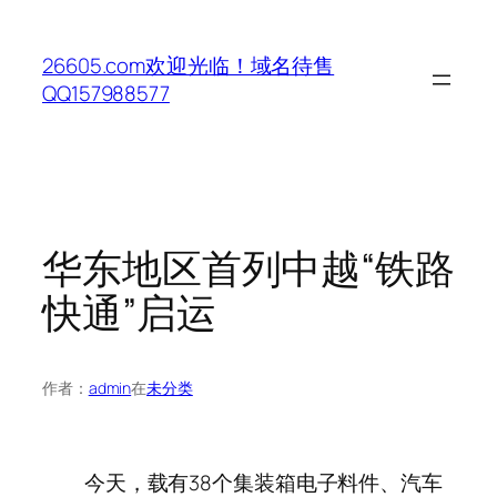
跳
至
26605.com欢迎光临！域名待售
内
QQ157988577
容
华东地区首列中越“铁路
快通”启运
作者：
admin
在
未分类
今天，载有38个集装箱电子料件、汽车