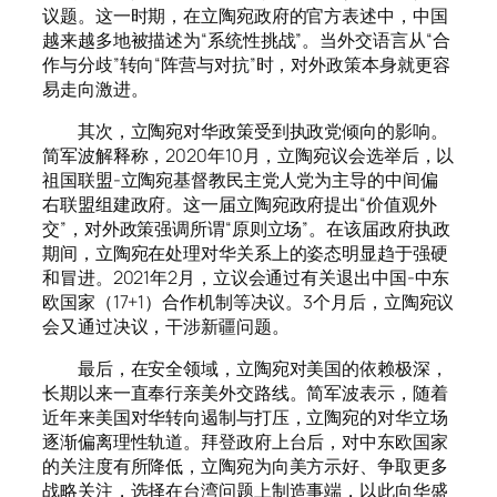
议题。这一时期，在立陶宛政府的官方表述中，中国
越来越多地被描述为“系统性挑战”。当外交语言从“合
作与分歧”转向“阵营与对抗”时，对外政策本身就更容
易走向激进。
其次，立陶宛对华政策受到执政党倾向的影响。
简军波解释称，2020年10月，立陶宛议会选举后，以
祖国联盟-立陶宛基督教民主党人党为主导的中间偏
右联盟组建政府。这一届立陶宛政府提出“价值观外
交”，对外政策强调所谓“原则立场”。在该届政府执政
期间，立陶宛在处理对华关系上的姿态明显趋于强硬
和冒进。2021年2月，立议会通过有关退出中国-中东
欧国家（17+1）合作机制等决议。3个月后，立陶宛议
会又通过决议，干涉新疆问题。
最后，在安全领域，立陶宛对美国的依赖极深，
长期以来一直奉行亲美外交路线。简军波表示，随着
近年来美国对华转向遏制与打压，立陶宛的对华立场
逐渐偏离理性轨道。拜登政府上台后，对中东欧国家
的关注度有所降低，立陶宛为向美方示好、争取更多
战略关注，选择在台湾问题上制造事端，以此向华盛