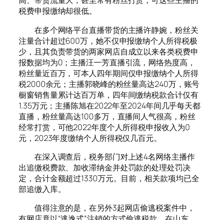
高、带货流量大，甚至常有粉丝打赏，可这些主播的
税费申报缴纳却很低。
在多个网络平台直播带货的主播许静婉，粉丝关
注量合计超过600万，她不仅申报缴纳个人所得税极
少，且其负责带货的两家网店自成立以来各类税费申
报数据均为0；主播汪一芳直播引流，网络热度高，
粉丝量近百万，可本人四年期间仅申报缴纳个人所得
税2000余元；主播郭晓峰的粉丝量高达240万，账号
橱窗销售量累计达百万单，四年间缴纳税款合计仅有
1.35万元；主播陈旭在2022年至2024年间几乎每天都
直播，粉丝量高达100多万，直播间人气很高，粉丝
经常打赏，可他2022年度个人所得税申报收入为0
元，2023年度缴纳个人所得税仅几百元。
在深入调查后，税务部门对上述4名网络主播作
出追缴税费款、加收滞纳金并处罚款的处理处罚决
定，合计金额超过1330万元。目前，相关款项均已全
部追缴入库。
值得注意的是，在另外3起网店偷逃税案件中，
有网店竟以“逃逸式”注销的方式偷逃税款。在山东，