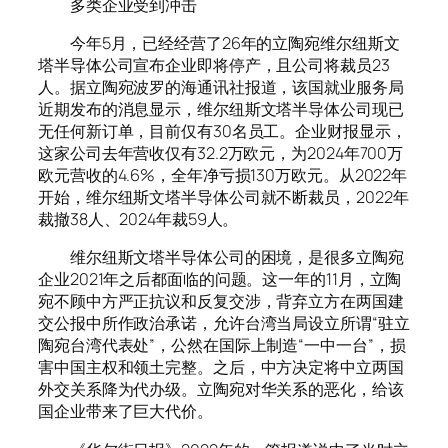
多类企业受到冲击
今年5月，已经经营了26年的立陶宛维尔纽斯文
塔半导体公司宣布企业即将停产，且公司将裁员23
人。据立陶宛波罗的海通讯社报道，该国就业服务局
近期发布的消息显示，维尔纽斯文塔半导体公司现已
无任何新订单，目前仅有30名员工。企业财报显示，
这家公司去年营收仅有32.2万欧元，为2024年700万
欧元营收的4.6%，全年净亏损130万欧元。从2022年
开始，维尔纽斯文塔半导体公司就不断裁员，2022年
裁撤38人、2024年裁59人。
维尔纽斯文塔半导体公司的困境，是很多立陶宛
企业2021年之后都面临的问题。这一年的11月，立陶
宛不顾中方严正抗议和反复交涉，背弃立方在两国建
交公报中所作政治承诺，允许台湾当局设立所谓“驻立
陶宛台湾代表处”，公然在国际上制造“一中一台”，损
害中国主权和领土完整。之后，中方决定将中立两国
外交关系降为代办级。立陶宛对华关系的恶化，给该
国企业带来了巨大代价。