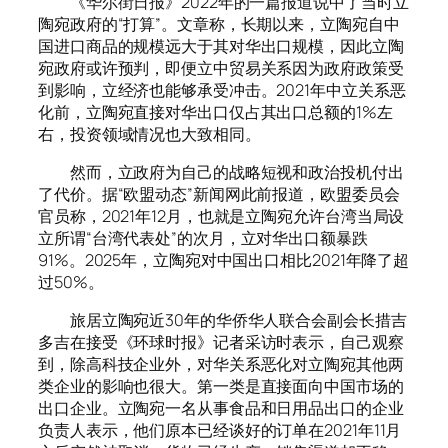
《华尔街日报》2022年的一篇报道说中了当时立
陶宛政府的“打算”。文章称，长期以来，立陶宛自中
国进口商品的规模远大于其对华出口规模，因此立陶
宛政府或许预判，即便立中贸易关系因为政府政策受
到影响，立经济也能够承受冲击。2021年中立关系恶
化前，立陶宛直接对华出口仅占其出口总额的1%左
右，投资领域情况也大致相同。
然而，立政府为自己的战略短视和政治投机付出
了代价。据“欧盟动态”新闻网此前报道，欧盟委员会
官员称，2021年12月，也就是立陶宛允许台湾当局设
立所谓“台湾代表处”的次月，立对华出口额暴跌
91%。2025年，立陶宛对中国出口相比2021年降了超
过50%。
旅居立陶宛近30年的华侨华人联合会副会长措吉
多吉在接受《环球时报》记者采访时表示，自己观察
到，除高科技企业外，对华关系恶化对立陶宛其他两
类企业的影响也很大。第一类是直接面向中国市场的
出口企业。立陶宛一名从事食品和日用品出口的企业
负责人表示，他们原本已经谈好的订单在2021年11月