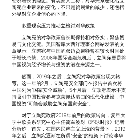
经济增长的隐患。有观察人士称，对华关系恶化给立
陶宛企业带来的变化，不只是贸易量的减少，还包括
外界对立企业信心的下降。
多重现实压力推动立检讨对华政策
立陶宛的对华政策曾长期保持相对务实，聚焦贸
易与文化交流。美国智库大西洋理事会网站发表的文
章显示，立陶宛与中国的双边贸易额曾在较长时间处
于增长态势。2008年国际金融危机后，立陶宛更是将
中国视为经济增长与投资的潜在来源之一。
然而，2019年之后，立陶宛对华政策出现大转
弯。这一年的2月，立陶宛安全部门在报告中首次将
中国列为“国家安全威胁”。5个月后，立政府表示不支
持吸引中国投资参与克莱佩达港口的现代化建设，中
国投资“可能会威胁立陶宛国家安全”。
对于立陶宛政府2019年前后的政策转向，复旦大
学中欧关系研究中心主任简军波对《环球时报》记者
分析称，首先，在国内民粹主义上涨的背景下，2019
年之后，立陶宛逐渐在所谓“安全”的框架下讨论涉华