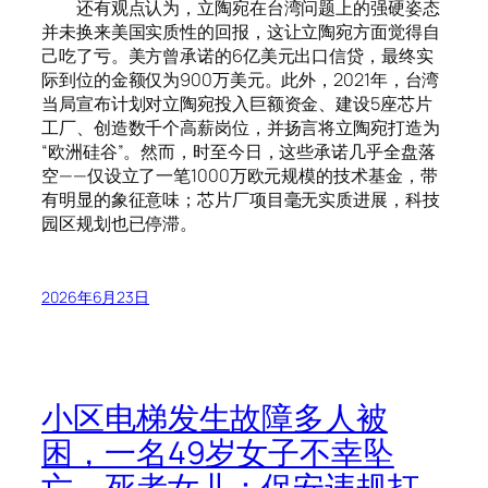
还有观点认为，立陶宛在台湾问题上的强硬姿态
并未换来美国实质性的回报，这让立陶宛方面觉得自
己吃了亏。美方曾承诺的6亿美元出口信贷，最终实
际到位的金额仅为900万美元。此外，2021年，台湾
当局宣布计划对立陶宛投入巨额资金、建设5座芯片
工厂、创造数千个高薪岗位，并扬言将立陶宛打造为
“欧洲硅谷”。然而，时至今日，这些承诺几乎全盘落
空——仅设立了一笔1000万欧元规模的技术基金，带
有明显的象征意味；芯片厂项目毫无实质进展，科技
园区规划也已停滞。
2026年6月23日
小区电梯发生故障多人被
困，一名49岁女子不幸坠
亡，死者女儿：保安违规打