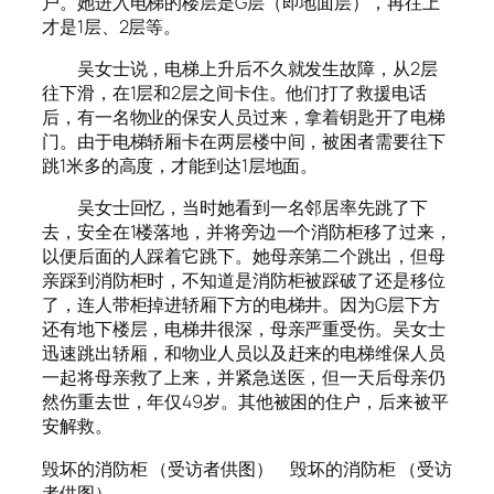
户。她进入电梯的楼层是G层（即地面层），再往上
才是1层、2层等。
吴女士说，电梯上升后不久就发生故障，从2层
往下滑，在1层和2层之间卡住。他们打了救援电话
后，有一名物业的保安人员过来，拿着钥匙开了电梯
门。由于电梯轿厢卡在两层楼中间，被困者需要往下
跳1米多的高度，才能到达1层地面。
吴女士回忆，当时她看到一名邻居率先跳了下
去，安全在1楼落地，并将旁边一个消防柜移了过来，
以便后面的人踩着它跳下。她母亲第二个跳出，但母
亲踩到消防柜时，不知道是消防柜被踩破了还是移位
了，连人带柜掉进轿厢下方的电梯井。因为G层下方
还有地下楼层，电梯井很深，母亲严重受伤。吴女士
迅速跳出轿厢，和物业人员以及赶来的电梯维保人员
一起将母亲救了上来，并紧急送医，但一天后母亲仍
然伤重去世，年仅49岁。其他被困的住户，后来被平
安解救。
毁坏的消防柜 （受访者供图） 毁坏的消防柜 （受访
者供图）