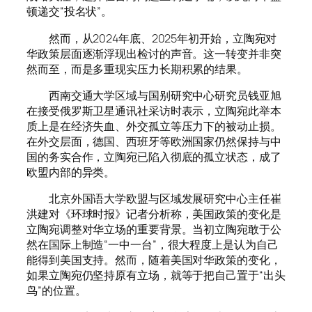
顿递交“投名状”。
然而，从2024年底、2025年初开始，立陶宛对
华政策层面逐渐浮现出检讨的声音。这一转变并非突
然而至，而是多重现实压力长期积累的结果。
西南交通大学区域与国别研究中心研究员钱亚旭
在接受俄罗斯卫星通讯社采访时表示，立陶宛此举本
质上是在经济失血、外交孤立等压力下的被动止损。
在外交层面，德国、西班牙等欧洲国家仍然保持与中
国的务实合作，立陶宛已陷入彻底的孤立状态，成了
欧盟内部的异类。
北京外国语大学欧盟与区域发展研究中心主任崔
洪建对《环球时报》记者分析称，美国政策的变化是
立陶宛调整对华立场的重要背景。当初立陶宛敢于公
然在国际上制造“一中一台”，很大程度上是认为自己
能得到美国支持。然而，随着美国对华政策的变化，
如果立陶宛仍坚持原有立场，就等于把自己置于“出头
鸟”的位置。