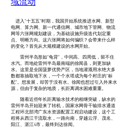
域流动
进入“十五五”时期，我国开始系统推进水网、新型
电网、算力网、新一代通信网、城市地下管网、物流
网等六张网规划建设，为基础设施升级迭代划定重
点、明晰方向。这六张网将如何编织？会带来什么样
的变化？首先从大规模建设的水网开始。
雷州半岛形如“龟背”，中间高、四周低，留不住
水汽。而地处雷州半岛最南端的徐闻县，则更加缺
水。这里是全国菠萝优势产区，当地灌溉用水绝大多
数都靠抽取地下水，一个个水塔成为每个村庄的“标
配”。想发展，却苦于没有水。徐闻也想过引入外来水
源，但由于复杂的地质，长距离调水困难重重。
随着近些年长距离输水技术的相继突破，缺水的
雷州半岛开始迎来了转机，国家水网骨干输排水通道
工程环北部湾广东水资源配置工程启动建设，这个工
程将从西江干流取水，一路向南，穿越云浮、茂名、
阳江、湛江4市，最终到达徐闻。