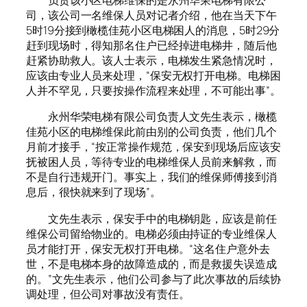
负责该小区电梯维保的是永州华荣电梯有限公
司，该公司一名维保人员对记者介绍，他在当天下午
5时19分接到橄榄佳苑小区电梯困人的消息，5时29分
赶到现场时，得知那名住户已经掉进电梯井，随后他
赶紧协助救人。该人士表示，电梯发生紧急情况时，
应该由专业人员来处理，“保安无权打开电梯。电梯困
人并不罕见，只要按操作流程来处理，不可能出事”。
永州华荣电梯有限公司负责人文先生表示，橄榄
佳苑小区的电梯维保此前由别的公司负责，他们几个
月前才接手，“按正常操作规范，保安到现场后应该安
抚被困人员，等待专业的电梯维保人员前来解救，而
不是自行违规开门。事实上，我们的维保师傅接到消
息后，很快就来到了现场”。
文先生表示，保安手中的电梯钥匙，应该是前任
维保公司留给物业的。电梯必须由持证的专业维保人
员才能打开，保安无权打开电梯。“这名住户意外去
世，不是电梯本身的故障造成的，而是救援失误造成
的。”文先生表示，他们公司参与了此次事故的后续协
调处理，但公司对事故没有责任。