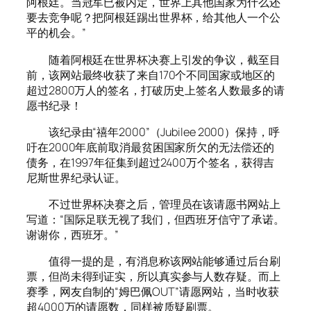
阿根廷。当冠军已被内定，世界上其他国家为什么还
要去竞争呢？把阿根廷踢出世界杯，给其他人一个公
平的机会。”
随着阿根廷在世界杯决赛上引发的争议，截至目
前，该网站最终收获了来自170个不同国家或地区的
超过2800万人的签名，打破历史上签名人数最多的请
愿书纪录！
该纪录由“禧年2000”（Jubilee 2000）保持，呼
吁在2000年底前取消最贫困国家所欠的无法偿还的
债务，在1997年征集到超过2400万个签名，获得吉
尼斯世界纪录认证。
不过世界杯决赛之后，管理员在该请愿书网站上
写道：“国际足联无视了我们，但西班牙信守了承诺。
谢谢你，西班牙。”
值得一提的是，有消息称该网站能够通过后台刷
票，但尚未得到证实，所以真实参与人数存疑。而上
赛季，网友自制的“姆巴佩OUT”请愿网站，当时收获
超4000万的请愿数，同样被质疑刷票。